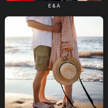
E & A